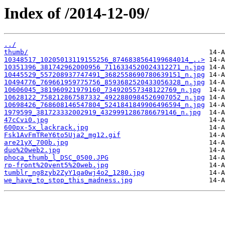
Index of /2014-12-09/
../
thumb/
10348517_10205013119155256_8746838564199684014_..>
10351396_381742962000956_7116334520024312271_n.jpg
10445529_557208937747491_3682558690780639151_n.jpg
10494776_769661959775756_8593682520433056328_n.jpg
10606045_381960921979160_734920557348122769_n.jpg
10628122_758212867587332_4922880984526907052_n.jpg
10698426_768608146547804_5241841849906496594_n.jpg
1979599_381723332002919_4329991286786679146_n.jpg
47cCvi0.jpg
600px-5x_lackrack.jpg
Fsk1AvFmTReY6to5Uja2_mg12.gif
are21yX_700b.jpg
duo%20web2.jpg
phoca_thumb_l_DSC_0500.JPG
rp-front%20vent5%20web.jpg
tumblr_ng8zyb2ZyY1qa0wj4o2_1280.jpg
we_have_to_stop_this_madness.jpg