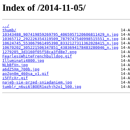
Index of /2014-11-05/
../
thumb/
10343488_907419859269795_4065957120606811429_n.jpg
10365712_292226354319509_7879747540998515551_n.jpg
10624745_553067961495390_8332127311362028415_n.jpg
10670202_305221506347851_4383694178483280046_n.jpg
1279205_3d3160f05f58ca3fd8e7.png
FearlessWhiteFrenchbulldog.gif
Illuminati4800.jpg
NLbBfVn.jpg
a6dZ5Xm_700b.jpg
aoZgn0m_460sa_v1.gif
i5FFcXr.gif
najeb-sie-przed-sniadaniem.jpg
tumblr_n6ui6lBOER1qzhjh2o1_500.jpg