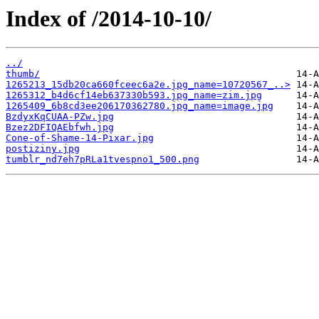
Index of /2014-10-10/
../
thumb/
1265213_15db20ca660fceec6a2e.jpg_name=10720567_..>
1265312_b4d6cf14eb637330b593.jpg_name=zim.jpg
1265409_6b8cd3ee206170362780.jpg_name=image.jpg
BzdyxKqCUAA-PZw.jpg
Bzez2DFIQAEbfwh.jpg
Cone-of-Shame-14-Pixar.jpg
postiziny.jpg
tumblr_nd7eh7pRLa1tvespno1_500.png