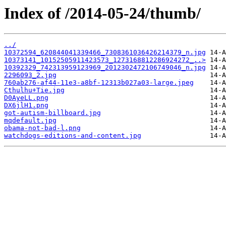
Index of /2014-05-24/thumb/
../
10372594_620844041339466_7308361036426214379_n.jpg
10373141_10152505911423573_1273168812286924272_..>
10392329_742313959123969_2012302472106749046_n.jpg
2296093_2.jpg
760ab276-af44-11e3-a8bf-12313b027a03-large.jpeg
Cthulhu+Tie.jpg
D0AyeLL.png
DX6jlH1.png
got-autism-billboard.jpg
mqdefault.jpg
obama-not-bad-l.png
watchdogs-editions-and-content.jpg