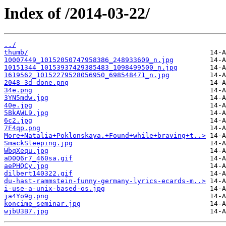
Index of /2014-03-22/
../
thumb/
10007449_10152050747958386_248933609_n.jpg
10151344_10153937429385483_1098499500_n.jpg
1619562_10152279528056950_698548471_n.jpg
2048-3d-done.png
34e.png
3YN5mdw.jpg
40e.jpg
5BkAWL9.jpg
6c2.jpg
7F4qp.png
More+Natalia+Poklonskaya.+Found+while+braving+t..>
SmackSleeping.jpg
WbqXequ.jpg
aD0Q6r7_460sa.gif
aePHQCy.jpg
dilbert140322.gif
du-hast-rammstein-funny-germany-lyrics-ecards-m..>
i-use-a-unix-based-os.jpg
ja4Yo9g.png
koncime_seminar.jpg
wjbU3B7.jpg