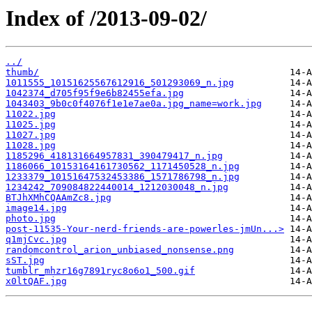
Index of /2013-09-02/
../
thumb/
1011555_10151625567612916_501293069_n.jpg
1042374_d705f95f9e6b82455efa.jpg
1043403_9b0c0f4076f1e1e7ae0a.jpg_name=work.jpg
11022.jpg
11025.jpg
11027.jpg
11028.jpg
1185296_418131664957831_390479417_n.jpg
1186066_10153164161730562_1171450528_n.jpg
1233379_10151647532453386_1571786798_n.jpg
1234242_709084822440014_1212030048_n.jpg
BTJhXMhCQAAmZc8.jpg
image14.jpg
photo.jpg
post-11535-Your-nerd-friends-are-powerles-jmUn...>
q1mjCvc.jpg
randomcontrol_arion_unbiased_nonsense.png
sST.jpg
tumblr_mhzr16g7891ryc8o6o1_500.gif
x0ltQAF.jpg