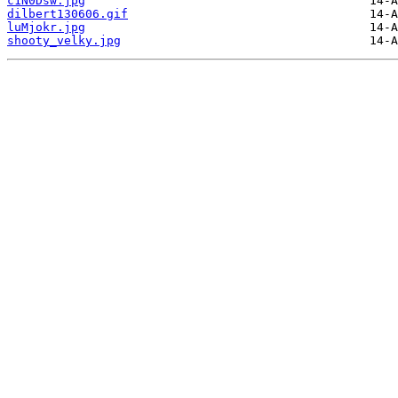
c1N0Dsw.jpg
dilbert130606.gif
luMjokr.jpg
shooty_velky.jpg