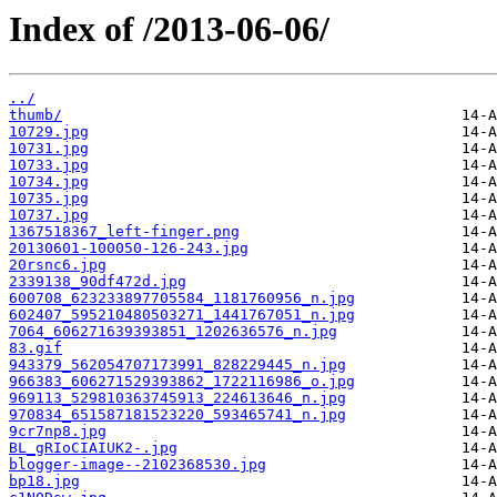
Index of /2013-06-06/
../
thumb/
10729.jpg
10731.jpg
10733.jpg
10734.jpg
10735.jpg
10737.jpg
1367518367_left-finger.png
20130601-100050-126-243.jpg
20rsnc6.jpg
2339138_90df472d.jpg
600708_623233897705584_1181760956_n.jpg
602407_595210480503271_1441767051_n.jpg
7064_606271639393851_1202636576_n.jpg
83.gif
943379_562054707173991_828229445_n.jpg
966383_606271529393862_1722116986_o.jpg
969113_529810363745913_224613646_n.jpg
970834_651587181523220_593465741_n.jpg
9cr7np8.jpg
BL_gRIoCIAIUK2-.jpg
blogger-image--2102368530.jpg
bp18.jpg