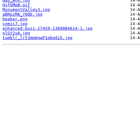
Gas_who.jpg
HxfGMeB.gif
MonumentValley3.jpg
aBRpzMA_700b.jpg
beaker.png
comic7.jpg
enhanced-buzz-27459-1360084614-1.jpg
olGY2vA.jpg
tumblr_lr53mmAgwP1qbqdik.jpg