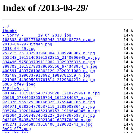
Index of /2013-04-29/
../
thumb/
-_Sorry_-______29.04.2013.jpg
168833_646517768695948_1588408726_n.png
2013-04-29-Hitman.png
2013-04-29.jpg
252215_261782903968304_1809248967_n.jpg
252243_10151460101282815_2140006048_n.jpg
394496_575839799112962_1029076315_n.jpg
399703_10152793379605556_674343954_n.jpg
400591_483776108362129_2020011089_n.jpg
402469_3990337913692_1989781559_n.jpg
421985_449905951761614_2129804212_n.jpg
5065_bfe9.jpeg
51ELtwD.gif
601842_10151655487735628_1210725961_n.jpg
65619_578445385519754_1621884637_n.jpg
922876_565325300166325_1759440186_n.jpg
934971_628254770537119_1288908364_n.jpg
935764_10201044852188757_1919648045_n.jpg
942664_255034974642227_2047867537_n.jpg
943105_543547819021342_687176898_n.jpg
945271_165468573618406_129032741_n.jpg
BACC_017.png