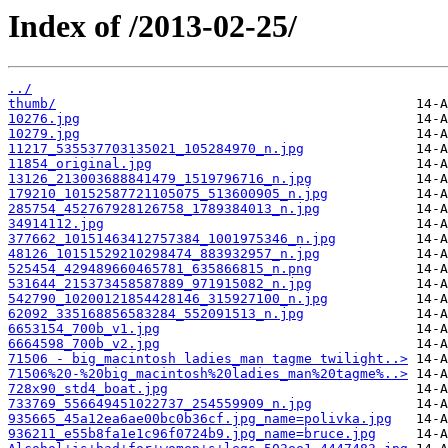
Index of /2013-02-25/
../
thumb/
10276.jpg
10279.jpg
11217_535537703135021_105284970_n.jpg
11854_original.jpg
13126_213003688841479_1519796716_n.jpg
179210_10152587721105075_513600905_n.jpg
285754_452767928126758_1789384013_n.jpg
34914112.jpg
377662_10151463412757384_1001975346_n.jpg
48126_10151529210298474_883932957_n.jpg
525454_429489660465781_635866815_n.png
531644_215373458587889_971915082_n.jpg
542790_10200121854428146_315927100_n.jpg
62092_335168856583284_552091513_n.jpg
6653154_700b_v1.jpg
6664598_700b_v2.jpg
71506 - big_macintosh ladies_man tagme twilight..>
71506%20-%20big_macintosh%20ladies_man%20tagme%..>
728x90_std4_boat.jpg
733769_556649451022737_254559909_n.jpg
935665_45a12ea6ae00bc0b36cf.jpg_name=polivka.jpg
936211_e55b8fa1e1c96f0724b9.jpg_name=bruce.jpg