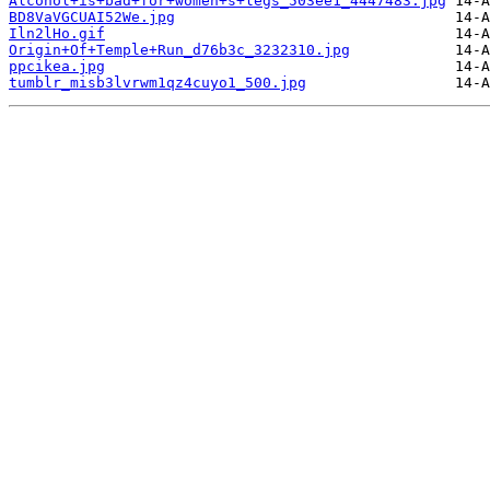
Alcohol+is+bad+for+women+s+legs_503ee1_4447483.jpg
BD8VaVGCUAI52We.jpg
Iln2lHo.gif
Origin+Of+Temple+Run_d76b3c_3232310.jpg
ppcikea.jpg
tumblr_misb3lvrwm1qz4cuyo1_500.jpg