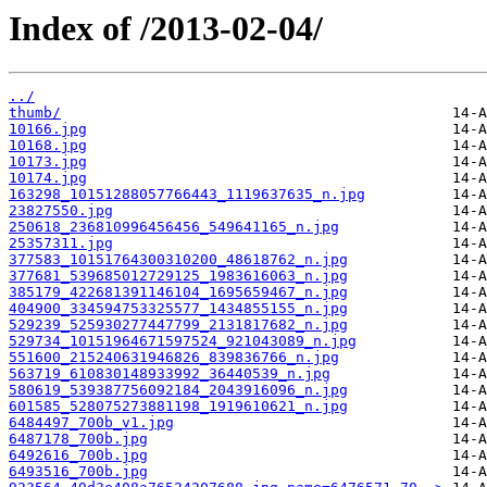
Index of /2013-02-04/
../
thumb/
10166.jpg
10168.jpg
10173.jpg
10174.jpg
163298_10151288057766443_1119637635_n.jpg
23827550.jpg
250618_236810996456456_549641165_n.jpg
25357311.jpg
377583_10151764300310200_48618762_n.jpg
377681_539685012729125_1983616063_n.jpg
385179_422681391146104_1695659467_n.jpg
404900_334594753325577_1434855155_n.jpg
529239_525930277447799_2131817682_n.jpg
529734_10151964671597524_921043089_n.jpg
551600_215240631946826_839836766_n.jpg
563719_610830148933992_36440539_n.jpg
580619_539387756092184_2043916096_n.jpg
601585_528075273881198_1919610621_n.jpg
6484497_700b_v1.jpg
6487178_700b.jpg
6492616_700b.jpg
6493516_700b.jpg