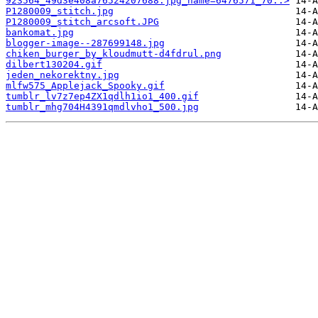
923564_49d3e408a76524207688.jpg_name=6476571_70..>
P1280009_stitch.jpg
P1280009_stitch_arcsoft.JPG
bankomat.jpg
blogger-image--287699148.jpg
chiken_burger_by_kloudmutt-d4fdrul.png
dilbert130204.gif
jeden_nekorektny.jpg
mlfw575_Applejack_Spooky.gif
tumblr_lv7z7ep4ZX1qdlh1io1_400.gif
tumblr_mhg704H4391qmdlvho1_500.jpg